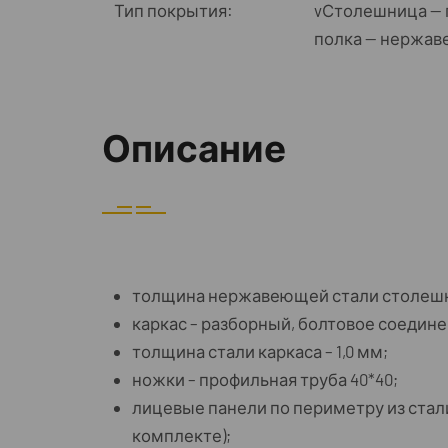
Тип покрытия:
vСтолешница — 
полка — нержав
Описание
толщина нержавеющей стали столешни
каркас – разборный, болтовое соедине
толщина стали каркаса – 1,0 мм;
ножки – профильная труба 40*40;
лицевые панели по периметру из ста
комплекте);