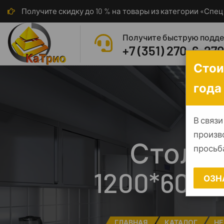
Получите скидку до 10 % на товары из категории «Сп
Получите быструю подд
+7 (351) 270-6-27
Стои
года
В связи
произв
Стол п
просьба
1200*600*
ОЗН
ГЛАВНАЯ
КАТАЛОГ
НЕ