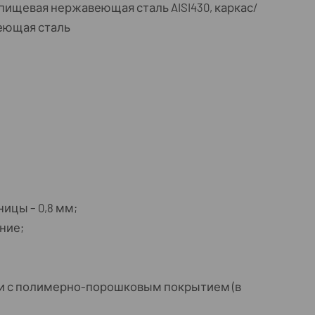
пищевая нержавеющая сталь AISI430, каркас/
еющая сталь
цы – 0,8 мм;
ние;
ли с полимерно-порошковым покрытием (в