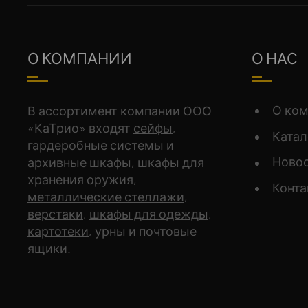
О КОМПАНИИ
О НАС
О ко
В ассортимент компании ООО
«КаТрио» входят
сейфы
,
Катал
гардеробные системы
и
Ново
архивные шкафы, шкафы для
хранения оружия,
Конт
металлические стеллажи
,
верстаки
,
шкафы для одежды
,
картотеки
, урны и почтовые
ящики.