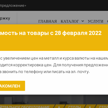
ецпредложение»
ержку
ГЛАВНАЯ
КАТАЛОГ
УСЛУГИ
0
мость на товары с 28 февраля 2022
 с увеличением цен на металл и курса валюты на наше
одится корректировка цен. Для получения предложени
роизводственны
 звонить по телефону или писать на эл. почту.
860 "Profi" (полка
АКОМЛЕН
ЙТРАЛЬНОЕ ОБОРУДОВАНИЕ
▾
СТОЛЫ
▾
СТО