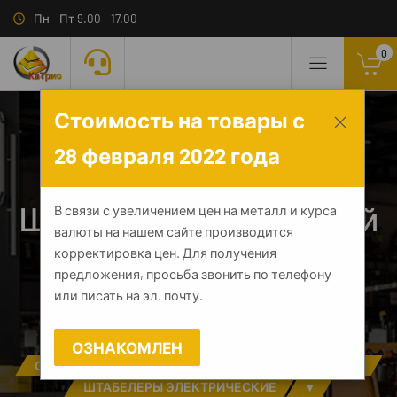
Пн - Пт 9.00 - 17.00
0
Стоимость на товары с
28 февраля 2022 года
Штабелер самоходный
В связи с увеличением цен на металл и курса
валюты на нашем сайте производится
TOR TS12 1,2 т 3,0 м
корректировка цен. Для получения
(сопровождаемый)
предложения, просьба звонить по телефону
или писать на эл. почту.
ГЛАВНАЯ
КАТАЛОГ
ОЗНАКОМЛЕН
СКЛАДСКАЯ ТЕХНИКА
▾
ШТАБЕЛЕРЫ
▾
ШТАБЕЛЕРЫ ЭЛЕКТРИЧЕСКИЕ
▾