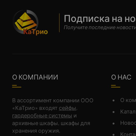
Подписка на н
Получите последние новости
О КОМПАНИИ
О НАС
О ко
В ассортимент компании ООО
«КаТрио» входят
сейфы
,
Катал
гардеробные системы
и
Ново
архивные шкафы, шкафы для
хранения оружия,
Конт