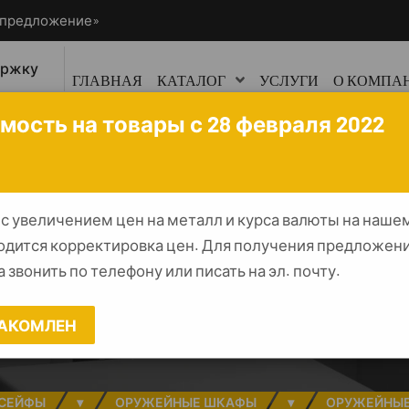
ецпредложение»
ержку
ГЛАВНАЯ
КАТАЛОГ
УСЛУГИ
О КОМПА
0
мость на товары с 28 февраля 2022
 с увеличением цен на металл и курса валюты на наше
одится корректировка цен. Для получения предложени
 звонить по телефону или писать на эл. почту.
йф оружейный С
АКОМЛЕН
СЕЙФЫ
▾
ОРУЖЕЙНЫЕ ШКАФЫ
▾
ОРУЖЕЙНЫЕ