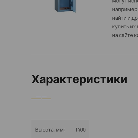
могут исп
например,
найти и д
купить их
на сайте 
Характеристики
Высота, мм:
1400