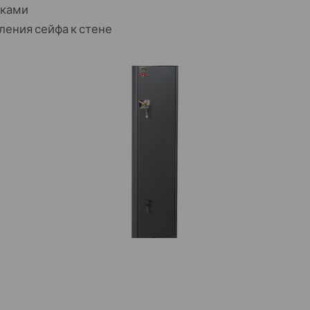
мками
ления сейфа к стене