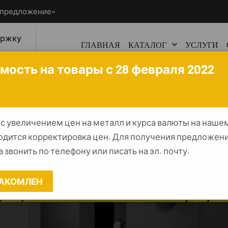
ецпредложение»
ержку
ГЛАВНАЯ
КАТАЛОГ
УСЛУГИ
0
мость на товары с 28 февраля 2022
 с увеличением цен на металл и курса валюты на наше
одится корректировка цен. Для получения предложени
ый сейф AIKO ЧИ
 звонить по телефону или писать на эл. почту.
АКОМЛЕН
▾
ОРУЖЕЙНЫЕ СЕЙФЫ И ШКАФЫ ПРОМЕТ
▾
О