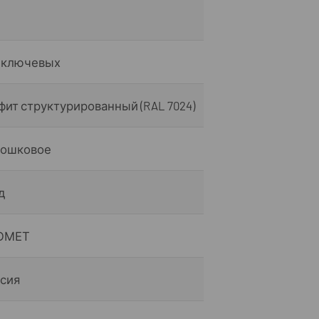
 ключевых
фит структурированный (RAL 7024)
рошковое
д
ОМЕТ
сия