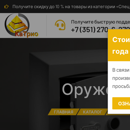
Получите скидку до 10 % на товары из категории «Сп
Получите быструю подд
+7 (351) 270-6-27
Стои
года
В связи
произв
Оружейн
просьба
ОЗН
ГЛАВНАЯ
КАТАЛОГ
СЕЙФЫ