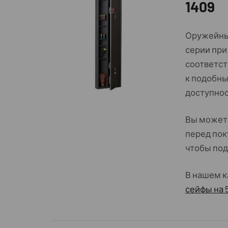
1409
Оружейный
серии при
соответст
к подобны
доступно
Вы может
перед по
чтобы по
В нашем к
сейфы на 