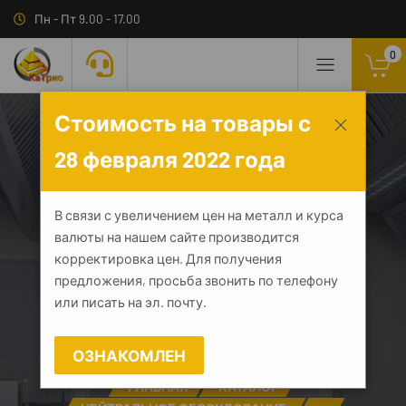
Пн - Пт 9.00 - 17.00
0
Стоимость на товары с
28 февраля 2022 года
Стеллаж полочный
В связи с увеличением цен на металл и курса
валюты на нашем сайте производится
СПЛн - 1500*400*1600
корректировка цен. Для получения
предложения, просьба звонить по телефону
"Norma Inox" (полка
или писать на эл. почту.
сплошная 4 шт.)
ОЗНАКОМЛЕН
ГЛАВНАЯ
КАТАЛОГ