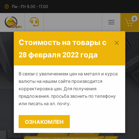
Пн - Пт 9.00 - 17.00
0
Стоимость на товары с
28 февраля 2022 года
Стеллаж полочный
В связи с увеличением цен на металл и курса
валюты на нашем сайте производится
СПЛн - 1000*400*1600
корректировка цен. Для получения
предложения, просьба звонить по телефону
"Norma Inox" (полка
или писать на эл. почту.
сплошная 4 шт.)
ОЗНАКОМЛЕН
ГЛАВНАЯ
КАТАЛОГ