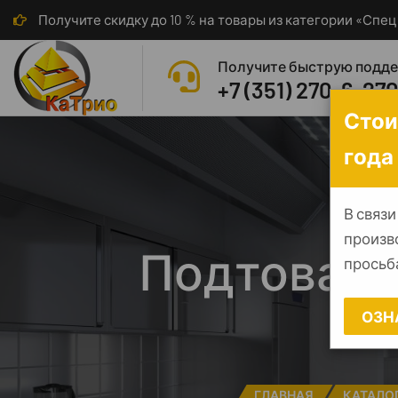
Получите скидку до 10 % на товары из категории «Сп
Получите быструю подд
+7 (351) 270-6-27
Стои
года
В связи
произв
Подтоварн
просьба
ОЗН
ГЛАВНАЯ
КАТАЛО