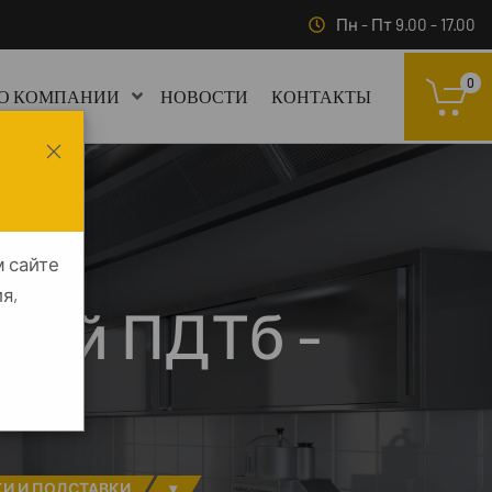
Пн - Пт 9.00 - 17.00
0
О КОМПАНИИ
НОВОСТИ
КОНТАКТЫ
м сайте
я,
кий ПДТб -
"
И И ПОДСТАВКИ
▾