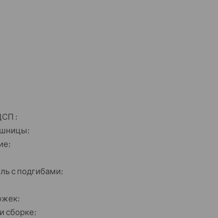
СП ;
ешницы;
ие;
ль с подгибами;
ожек;
и сборке;