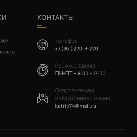
КИ
КОНТАКТЫ
рке
Телефон
+7 (351) 270-6-270
ензии
Рабочее время
ПН-ПТ – 9:00 - 17:00
Отправьте нам
электронное письмо
katrio74@mail.ru