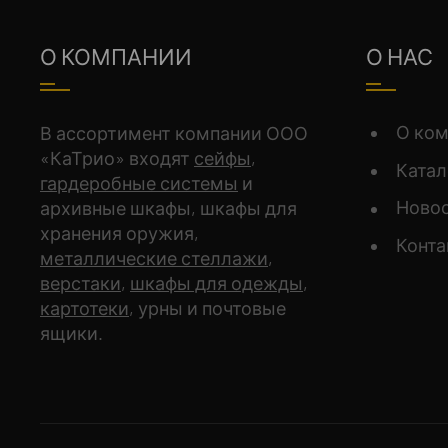
О КОМПАНИИ
О НАС
О ко
В ассортимент компании ООО
«КаТрио» входят
сейфы
,
Катал
гардеробные системы
и
Ново
архивные шкафы, шкафы для
хранения оружия,
Конт
металлические стеллажи
,
верстаки
,
шкафы для одежды
,
картотеки
, урны и почтовые
ящики.