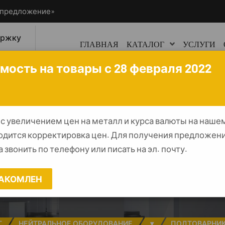
ецпредложение»
ержку
ГЛАВНАЯ
КАТАЛОГ
УСЛУГИ
0
мость на товары с 28 февраля 2022
 с увеличением цен на металл и курса валюты на наше
одится корректировка цен. Для получения предложени
ик технологичес
 звонить по телефону или писать на эл. почту.
400*400*300 "Base
АКОМЛЕН
Г
НЕЙТРАЛЬНОЕ ОБОРУДОВАНИЕ
▾
ПОДТОВАРНИК