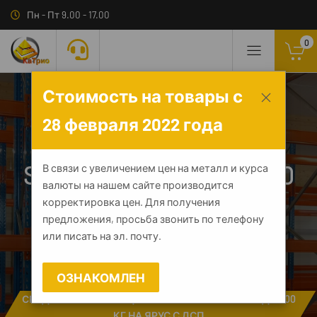
Пн - Пт 9.00 - 17.00
0
Стоимость на товары с
28 февраля 2022 года
SGR-V-Zn-ДСП 1265-3.0
В связи с увеличением цен на металл и курса
валюты на нашем сайте производится
ДС
корректировка цен. Для получения
предложения, просьба звонить по телефону
или писать на эл. почту.
ГЛАВНАЯ
КАТАЛОГ
МЕТАЛЛИЧЕСКИЕ СТЕЛЛАЖИ
▾
ОЗНАКОМЛЕН
СТЕЛЛАЖИ SGR
▾
СРЕДНЕГРУЗОВОЙ ОЦИНКОВАННЫЙ СТЕЛЛАЖ ДО 500
КГ НА ЯРУС С ДСП