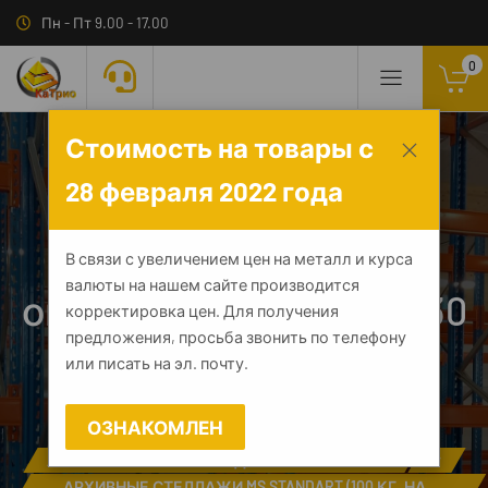
Пн - Пт 9.00 - 17.00
0
Стоимость на товары с
28 февраля 2022 года
Планка
В связи с увеличением цен на металл и курса
валюты на нашем сайте производится
ограничительная MS-30
корректировка цен. Для получения
предложения, просьба звонить по телефону
или писать на эл. почту.
ГЛАВНАЯ
КАТАЛОГ
МЕТАЛЛИЧЕСКИЕ СТЕЛЛАЖИ
▾
ОЗНАКОМЛЕН
АРХИВНЫЕ СТЕЛЛАЖИ
▾
АРХИВНЫЕ СТЕЛЛАЖИ (ДО 100 КГ НА ПОЛКУ)
▾
АРХИВНЫЕ СТЕЛЛАЖИ MS STANDART (100 КГ. НА